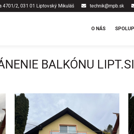
a 4701/2, 031 01 Liptovský Mikuláš
technik@mpb.sk
O NÁS
SPOLU
NENIE BALKÓNU LIPT.S